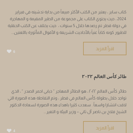
كتاب سابر ، يعتبر من الكتب الأكثر مبيعاً من بداية تدشينه في فبراير
2024 ، حيث يحتوي الكتاب على مجموعة من الطير المقيمة و المهاجرة
في دولة قطر تم رصدها خلال 5 سنوات ، حيث يختلف عن الكتب الحقلية
للطيور كونه كتاباً غنياً بالأحاديث الشريفة و الأقوال المأثورة باللغتين...
اقرأ المزيد
6
طائر كأس العالم ٢٠٢٢
طائر كأس العالم ٢٠٢٢ ، هو الطائر المهاجر ” ذبابي احمر الصدر ” ، الذي
تواجد خلال بطولة كأس العالم في قطر ، وتم التقاطة هذه الصورة التي
لاقت انتشارا واسعاً . سعدت كثيرا باهداء هذه الصورة لسعادة الدكتور
الشيخ فلاح بن ناصر آل ثاني – وزير البيئة و التغير...
اقرأ المزيد
4