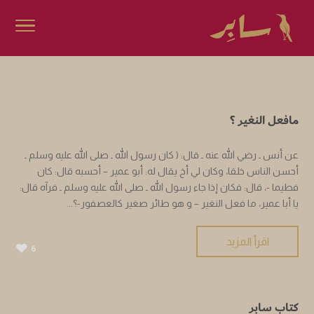
مافعل النغير ؟
عن أنس ـ رضي الله عنه ـ قال: ( كان رسول الله ـ صلى الله عليه وسلم ـ
أحسن الناس خلقا، وكان لي أخ يقال له: أبو عمير – أحسبه قال: كان
فطيما -، قال: فكان إذا جاء رسول الله ـ صلى الله عليه وسلم ـ فرآه قال:
يا أبا عمير، ما فعل النغير – و هو طائر صغير كالعصفور-؟...
اقرأ المزيد
6
كتاب سابر