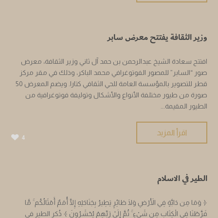
وزير الثقافة يفتتح معرض سابر
افتتح سعادة الشيخ عبدالرحمن بن حمد آل ثاني وزير الثقافة، معرض
صور “السابر” للمصور الفوتوغرافي محمد الباكر، وذلك في مقر مركز
قطر للتصوير بالمؤسسة العامة للحي الثقافي كتارا. ويضم المعرض 50
صورة من طيور مختلفة الأنواع والأشكال وتوليفة فوتوغرافية من
الطيور المقيمة...
اقرأ المزيد
4
الطير في الاسلام
﴿ وَمَا مِن دَابَّةٍ فِي الْأَرْضِ وَلَا طَائِرٍ يَطِيرُ بِجَنَاحَيْهِ إِلَّا أُمَمٌ أَمْثَالُكُم ۚ مَّا
فَرَّطْنَا فِي الْكِتَابِ مِن شَيْءٍ ۚ ثُمَّ إِلَىٰ رَبِّهِمْ يُحْشَرُونَ ﴾ ذُكر الطير في