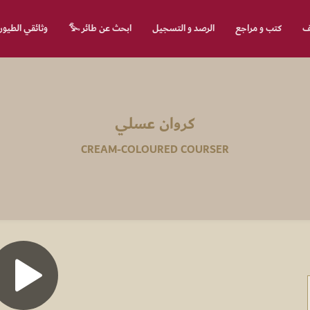
لف
كتب و مراجع
الرصد و التسجيل
ابحث عن طائر 𓅙
وثائقي الطيور
كروان عسلي
CREAM-COLOURED COURSER