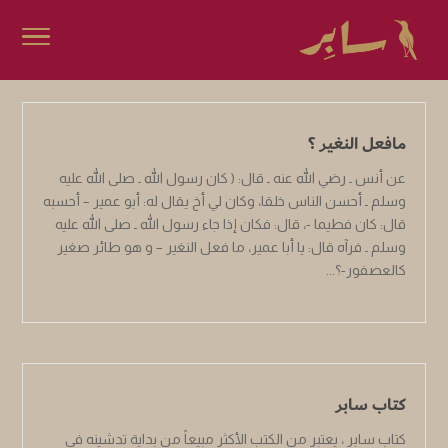
مافعل النغير ؟
عن أنس ـ رضي الله عنه ـ قال: ( كان رسول الله ـ صلى الله عليه
وسلم ـ أحسن الناس خلقا، وكان لي أخ يقال له: أبو عمير – أحسبه
قال: كان فطيما -، قال: فكان إذا جاء رسول الله ـ صلى الله عليه
وسلم ـ فرآه قال: يا أبا عمير، ما فعل النغير – و هو طائر صغير
كالعصفور-؟...
كتاب سابر
كتاب سابر ، يعتبر من الكتب الأكثر مبيعاً من بداية تدشينه في