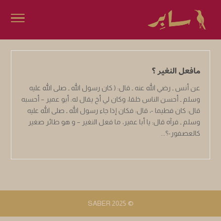
مافعل النغير ؟
عن أنس ـ رضي الله عنه ـ قال: ( كان رسول الله ـ صلى الله عليه
وسلم ـ أحسن الناس خلقا، وكان لي أخ يقال له: أبو عمير – أحسبه
قال: كان فطيما -، قال: فكان إذا جاء رسول الله ـ صلى الله عليه
وسلم ـ فرآه قال: يا أبا عمير، ما فعل النغير – و هو طائر صغير
كالعصفور-؟...
© 2025 SABER