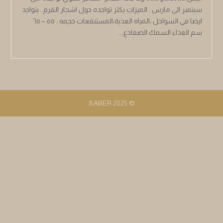
سبتمبر الى مارس . الميزات يكثر تواجده حول اشجار القرم . يتواجد
ايضا في السواحل ،المياه العذبة،المستنقعات حجمه : ٥٥ – ٦٥
سم الغذاء السمك الضفادع...
© 2025 SABER