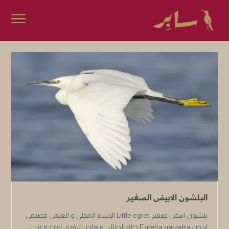
البلشون الابيض الصغير
بلشون ابيض صغير Little egret الاسم المحلي و العلمي خصيفي
ابيض Egretta garzetta حالة الطائر مهاجر شتوي تواجده من