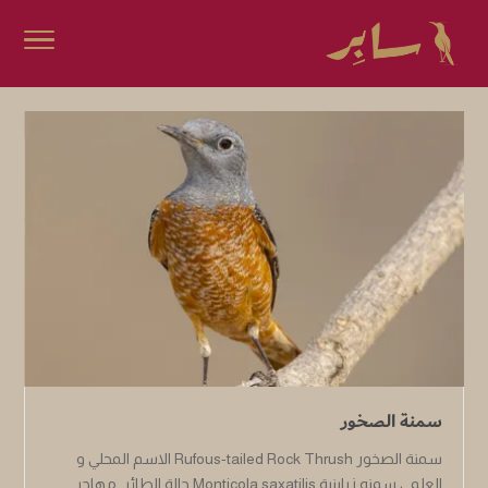
سمنة الصخور
سمنة الصخور Rufous-tailed Rock Thrush الاسم المحلي و
العلمي سمنه زياينية Monticola saxatilis حالة الطائر مهاجر