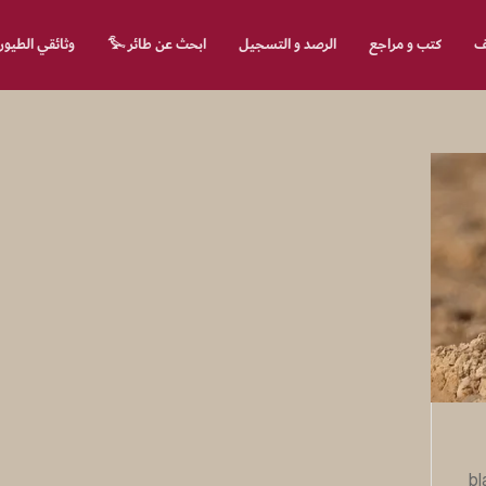
لف
كتب و مراجع
الرصد و التسجيل
ابحث عن طائر 𓅙
وثائقي الطيور
blac