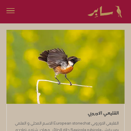
القليعي الاوروبي
القليعي الاوروبي European stonechat الاسم المحلي و العلمي
بوبريقش Saxicola rubicola حالة الطائر مهاجر شتوي تواجده