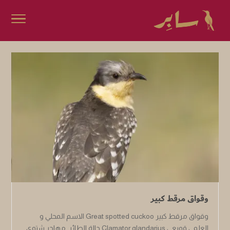
وقواق مرقط كبير
وقواق مرقط كبير Great spotted cuckoo الاسم المحلي و
العلمي قوبعي Clamator glandarius حالة الطائر مهاجر شتوي