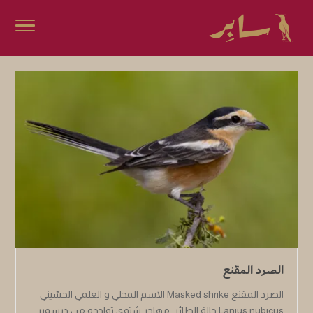
الصرد المقنع
الصرد المقنع Masked shrike الاسم المحلي و العلمي الحسّيني
Lanius nubicus حالة الطائر مهاجر شتوي تواجده من ديسمبر